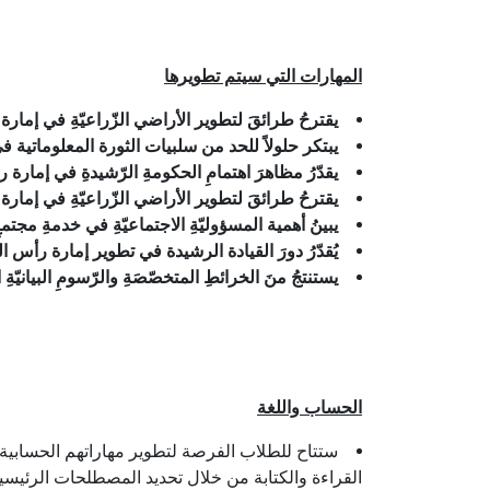
المهارات التي سيتم تطويرها
يقترحُ طرائقَ لتطوير الأراضي الزّراعيّةِ في إمار
يبتكر حلولاً للحد من سلبيات الثورة المعلوماتية 
يقدّرُ مظاهرَ اهتمامِ الحكومةِ الرّشيدةِ في إمارة رأ
يقترحُ طرائقَ لتطوير الأراضي الزّراعيّةِ في إمارة
يبينُ أهمية المسؤوليّةِ الاجتماعيّةِ في خدمةِ مجت
يُقدّرُ دورَ القيادة الرشيدة في تطوير إمارة رأس ال
يستنتجُ منَ الخرائطِ المتخصّصَةِ والرّسومِ البيانيّة
الحساب واللغة
ستتاح للطلاب الفرصة لتطوير مهاراتهم الحسابية 
القراءة والكتابة من خلال تحديد المصطلحات الرئيس