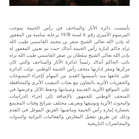
تأسست دائرة الآثار والمتاحف في رأس الخيمة بموجب
المرسوم الأميري رقم 6 لسنة 1978 برعاية سامية من المغفور
له بإذن الله تعالى الشيخ صقر بن محمد القاسمي طيب الله
ثراه حاكم إمارة رأس الخيمة آنذاك حيث تم تعيين المغفور له
بإذن الله تعالى الشيخ سلطان بن صقر القاسمي طيب الله ثراه
نائب الحاكم آنذاك رئيساً لدائرة الآثار والمتاحف والتي كان
مركزها ومقر إدارتها متحف رأس الخيمة الوطني. تولت الدائرة
على عاتقها منذ تأسيسها العديد من المهام كإجراء المسوحات
والحفريات الأثرية بالتعاون مع بعثات التنقيب الأثري والمحافظة
على المواقع الأثرية القديمة وصيانتها وحفظ الآثار وعرضها في
المتحف الوطني للجمهور بالإضافة إلى إجراء الدراسات
والبحوث الأثرية وتوثيقها وتعريف مختلف شرائح وفئات المجتمع
بحضارة إمارة رأس الخيمة وماضيها العريق الموغل في القدم
وذلك عن طريق تفعيل المعارض والفعاليات التراثية والندوات
والمحاضرات التاريخية.