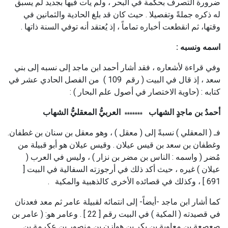
ضرورة التصرف بحكمة في البحر ، ولم يأت فيها بجديد لم يسبق
له ذكره جملةً وتفصيلا . حيث كان قد بلغ الحادية والثمانين في
وقتها، ثم انقطعت أخباره تماماً ، إذ يُعتقد أنه توفي السنة ذاتها .
اسمه ونسبه :
وفي قراءة لأشعاره ، فقد أشار أحمد ابن ماجد إلى نسبه إلى بني
سعد ، إذ قال في البيت ( رقم 109 ) من الفصل الحادي عشر في
كتابه : (حاوية الاختصار في أصول علم البحار ) :
أحمدُ بن ماجدٍ الشهاب
العربيُّ المعقليُّ الشهاب
*******
فـ ( المعقلي ) نسبةً إلى ( معقل ) ، وهو معقل بن سنان بن غطفان.
وغطفان بن سعد بن قيس عيلان
. وقيس عيلان هو أبو قبيلة من
مُضر ( واسمه : الناس بن مضر بن نزار ) ، وليس في العرب (
عيلان ) غيره ، حيث أكد ذلك في أرجوزته السفالية في البيت [
691 ] ، وكذلك في قصائده الأخرى كالذهبية والمكية
.
كما أشار ابن ماجد -أيضاً- إلى انتمائه لقبيلة عامر ثم معد فعدنان
في قصيدته ( المكية ) في البيت رقم [ 22 ] . وعامر هو: ( عامر بن
صعصعة بن معاوية بن بكر بن هوازن بن منصور بن عكرمة بن