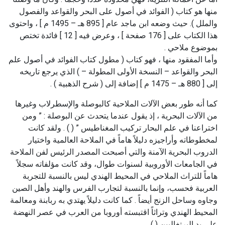
منها هو كتاب ( الفوائد في أصول على البحر والقواعد والفصول
والملل ). حيث وضعه ابن ماجد عام [ 895 هـ – 1495 م ] ، واحتوى
هذا الكتاب على [ 176 صفحة ] ، وعرض فيه [ 12 ] فائدة تختص
بموضوع ملاحي .
وأما المفقود منها ، فهو كتاب ( مطول كتاب الفوائد في أصول علم
البحر والقواعد – النسخة الأولى المطولة – ) الذي يرجع تاريخه
إلى [ 880 هـ – 1475 م ] إضافة إلى ( شرح الذهبية ) .
كما أنه طور بعض الآلات الملاحية كالبوصلة والإسطرلاب وغيرها
من الآلات البحرية ، إذ يقول عندما يتحدث عن البوصلة : ” ومن
اختراعنا في علم البحار تركيب المغناطيس ” ( ) . ولقد كانت
لمخطوطاته وأراجيزه دليلاً هاماً في الملاحة العالمية واختيار
الدروب البحرية الآمنة والتي أصبحت المصدر الرئيس لفن الملاحة
في الجامعات الأوروبية لسنوات طوال، وقد كانت مؤلفاته سجلاً
هاماً للتراث الملاحي في المحيط الهندي ليس بالنسبة للتجربة
العربية فحسب، وإنما بالنسبة لتجارب الفرس والهند وأهل الصين
وجاوه وساحل الزنج أيضاً . كما كانت دليلاً يهتدي به ربابنة ومعالمة
المحيط الهندي وتراثاً اقتبسته أوروبا من العرب في عصر النهضة
على يد البرتغاليين ( ).