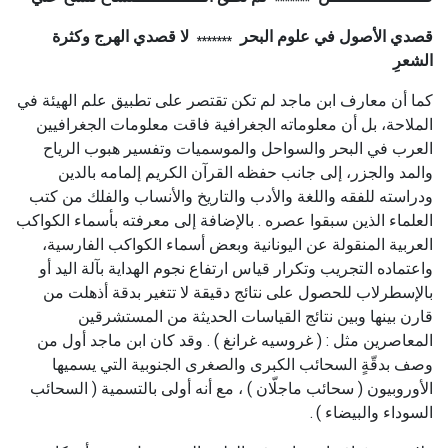
*******
قصدي الأصول في علوم البحر
لا قصدي الهرج وكثرة
*******
الشعرِ
كما أن معارف ابن ماجد لم تكن تقتصر على تطبيق علم الهيئة في
الملاحة، بل أن معلوماته الجغرافية فاقت معلومات الجغرافيين
العرب في البحر والسواحل والموسميات وتفسير هبوب الرياح
والمد والجزر، إلى جانب حفظه القرآن الكريم إلمامه بالدين
ودراسته للفقه واللغة والأدب والتاريخ والأنساب والفلك من كتب
العلماء الذين سبقوا عصره . بالإضافة إلى معرفته بأسماء الكواكب
العربية المنقولة عن اليونانية وبعض أسماء الكواكب الفارسية،
واعتماده التجريب وتكرار قياس ارتفاع نجوم الهداية بآلة اليد أو
بالإسطرلاب للحصول على نتائج دقيقة لا تتغير بدقة أذهلت من
قارن بينها وبين نتائج القياسات الحديثة من المستشرقين
المعاصرين مثل : ( غروسيه غرانغ ) . وقد كان ابن ماجد أول من
وصف بدقّةٍ السحائب الكبرى والصغرى الجنوبية التي يسميها
الأوروبيون ( سحائب ماجلّان ) ، مع أنه أولى بالتسمية ( السحائب
السوداء والبيضاء )
.