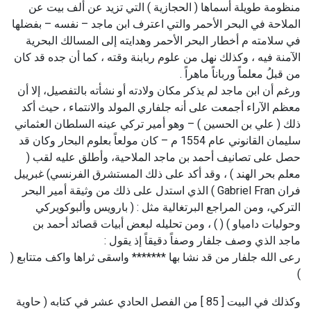
منظومة طويلة أسماها ( الحجازية ) التي تزيد عن ألف بيت عن
الملاحة في البحر الأحمر والتي اعترف ابن ماجد – نفسه – بفضلها
في سلامته م أخطار البحر الأحمر وهدايته إلى المسالك البحرية
الآمنة فيه ، وكذلك نهل من علوم ربابنة وقته ، كما أن جده قد كان
من قبلُ معلماً ورباناً ماهراً .
ورغم أن ابن ماجد لم يذكر مكان ولادته أو نشأته بالتفصيل، إلا أن
معظم الآراء أجمعت على أنه جلفاري المولد والانتماء ، حيث أكد
ذلك ( علي بن الحسين ) – وهو أمير تركي عينه السلطان العثماني
سليمان القانوني عام 1554 م – كان مولعاً بعلوم البحار وكان قد
حصل على تصانيف أحمد بن ماجد الملاحية، وأطلق عليه لقب (
معلم بحر الهند ) ، وقد أكد على ذلك المستشرق الفرنسي) غبرييل
فران Gabriel Fran ) الذي استدل على ذلك من وثيقة أمير البحر
التركي، ومن المراجع البرتغالية مثل : ( بارويس وألبوكويركي
وحوليات دامياو ) ( ) ، ومن تحليله لبعض أبيات قصائد أحمد بن
ماجد الذي وصف جلفار وصفاً دقيقاً إذ يقول :
رعى الله جلفار من قد نشا بها ******* واسقى ثراها واكف متتابع (
)
وكذلك في البيت [ 85 ] من الفصل الحادي عشر في كتابه ( حاوية