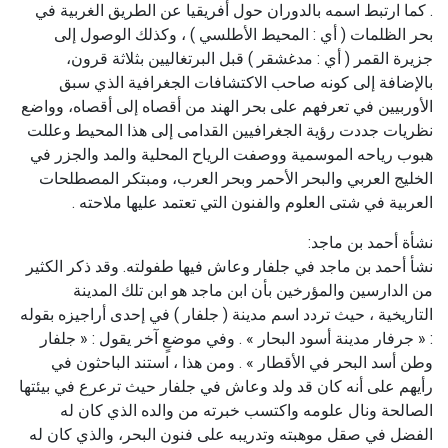
. كما ارتبط اسمه بالدوران حول أفريقيا عن الطريق الغربية في
بحر الظلمات ( أي : المحيط الأطلسي ) ، وكذلك الوصول إلى
جزيرة القمر ( أي : مدغشقر ) قبل البرتغاليين بثلاثة قرون،
بالإضافة إلى كونه صاحب الاكتشافات الجغرافية الذي سبق
الأوربيين في تعرفهم على بحر الهند من أقصاه إلى أقصاه، وواضع
نظريات جددت رؤية الجغرافيين القدامى إلى هذا المحيط وعللت
هبوب رياحه الموسمية ووصفت الرياح المحلية والمد والجزر في
الخليج العربي والبحر الأحمر وبحر العرب، ومبتكر المصطلحات
العربية في شتى العلوم والفنون التي تعتمد عليها ملاحته .
نشأة أحمد بن ماجد:
نشأ أحمد بن ماجد في جلفار وعاش فيها طفولته. وقد ذكر الكثير
من الدارسين والمؤرخين بأن ابن ماجد هو ابن تلك المدينة
التاريخية ، حيث تردد اسم مدينة ( جلفار ) في إحدى أراجيزه بقوله
: « جرفار مدينة أسود البحار » . وفي موضعٍ آخر يقول : « جلفار
وطن أسد البحر في الأقطار » . ومن هذا ، استند الباحثون في
رأيهم على أنه كان قد ولد وعاش في جلفار حيث ترعرع في بيئتها
الصالحة ونال علومه واكتسب خبرته من والده الذي كان له
الفضل في صقل موهبته وتدريبه على فنون البحر، والذي كان له