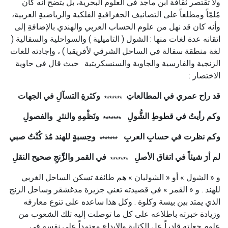
ولا تقتصر ثقافة ابن ماجد في العلوم البحرية، بل يتضح أنه كان
مُلمّاً ومطلعاً على التصانيف الجغرافيةِ الفلكية والرياضيةِ العربية،
وأنه كان قد نهل من علوم الحساب العربي والهندي بالإضافةِ إلى
اتقانه عدة لغات منها : الشول ( التاميلية ) والسواحلية والسفالية (
لغة منطقة سفالة في الساحل الشرقي لأفريقيا ) ، وإجادته للغات
الزنجية والفارسية والجاوية والسنسكريتية
حيث قال في حاوية
الاختصار :
قد راح عمري في المطالعاتِ
وكثرةِ التسآلِ في الجهات
*******
وكم رأيتُ في قطوطِ الشُّولِ
ونَظْمِهِ والنثرِ والفصولِ
*******
وكم نظرت في حسابِ العربِ
وحِسبةٍ للهند مُذ كُنْتُ صبي
*******
لم أرَ شيئاً في اتفاق الأصلِ
في القمر والزِّنجِ صحيح النقلِ
*******
و « الشول » أو « الشوليان » هم طائفة تسكن الساحل الغربي
للهند . و « القمر » في قصيدته تعني جزيرة مدغشقر وساحل الزنج
الذي يمتد بين بيسة وكلوة . وكل هذا ساعده على تنوع معارفه
وزيادة خبرته باطلاعه على كل ما توصلت إليه تلك الشعوب من
علوم جعلته قادراً عل الكتابة والإبداع معتمداً على نفسه في