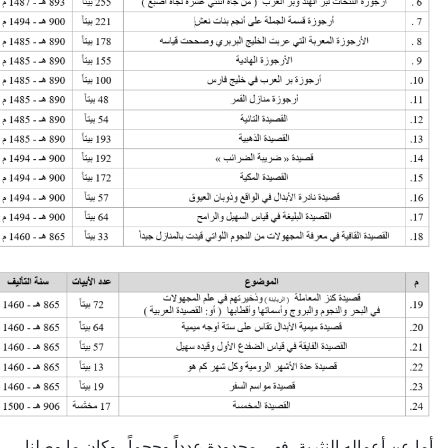
أما عن أعماله النثرية، فهي محدودة عدداً وحجماً . وكان ما وصلنا