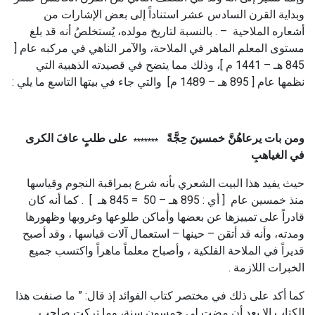
وبداية القرن السادس عشر استناداً إلى بعض الإشارات من
أشعاره الملاحية – . بالنسبة لتاريخ مولده، يُستخلصُ أنه قد بلغ
مستوى المعلم الماهر في الملاحة، والآمر الناهي في مركبه عام [
845 هـ – 1441 م ]، وذلك مما يتضح في قصيدته الذهبية التي
نظمها عام [ 895 هـ – 1489 م] والتي جاء في بيتها التاسع ما يلي :
ومن بات يرعاهُنَّ خمسينَ حِجَّةً
على طلبٍ عافَ الكرى
*******
في الغياهبِ
حيث يفيد هذا البيت الشعري بأنه شرع بمراقبة النجوم وقياسها
منذ خمسين عام [ أي : 895 هـ – 50 = 845 هـ ] . كما أنه كان
قادراً على تمييزها عن بعضها وأماكن طلوعها وغروبها وظهورها
ومدته، وأنه قد أتقن – حينها – استعمال آلات قياسها ، وقد أصبح
قديراً في الملاحة الفلكية ، وأصباح معلماً ماهراً واكتسب جميع
الخبرات اللازمة .
كما أكد على ذلك في مختصر كتاب الفوائد إذ قال: ” ما صنفت هذا
الكتاب إلا بعد أن مضت لي خمسون سنة، وما تركت صاحب