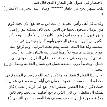
الاختصار في أصول علم البحار ) الذي قال فيه :
تمّت بشهر الحج في جلفار ******* أوطانِ أسدِ البحرِ في الأقطار (
)
وقد تناقل أهل رأس الخيمة أن بيت ابن ماجد يقع الآن تحت كوم
من الرمال مدفون تحتها في الحي الذي كان يسكنه بنو زراف .
والزرافيون ( أو: بنو زراف ) هم سكان جلفار الأصليين . وقد ذكر
الكثير من الرواة وبعض الباحثين بأنهم كانوا يعيشون في تلك
المدينة. وقد هذا البيت عندما تهدم تحت التراب ، ولم تُرفع عنه
أكوام الرمال، فأصبح تلاً رملياً يُشار إليه بالبنان على أنه ( بيت
النجدي ) ، وهو يقع في منطقة الغب على الطريق المؤدي إلى
شمل ، وتحديداً غرب منطقة شمل في شمال الحديبة وسط مزارع
النخيل .
إلا أن هذا القول لا يتفق مع ما ذكره عبد الله بن صالح المطوع في
مخطوطته المسماة ( عقود الجمان في أيام آل سعود في عمان ) ،
حيث ذكر أن هذا القصر الصغير الذي يقع في قرية ( الغب ) كان
يملكه آل سلطان بن ثاني الذين يرجع أصلهم إلى نجد، وقد كانوا
ولاةً فيه من قِبلِ آل سعود، ويعرف هذا القصر بـقصر النجدي ( )