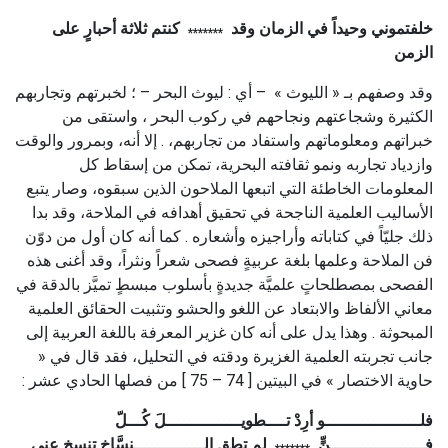
خلفتموني وحيداً في الزمان وقد
كنتم ثلاثة أحبارٍ على
*******
الزمن
وقد وصفهم بـ « الليوث » – أي : ليوث البحر – ؛ لخبرتهم وتجاربهم
الكثيرة وشجاعتهم ونجاحهم في ركوب البحر ، واستقى من
خبراتهم ومعلوماتهم واستفاد من تجاربهم، . إلا أنه، وبمرور والوقت
وازدياد تجاربه ونمو ثقافته البحرية، تمكن من إسقاط كل
المعلومات الخاطئة التي اتبعها الملاحون الذين سبقوه، وصار يتبع
الأساليب العلمية الناجحة في تحقيق أهدافه في الملاحة، وقد بدا
ذلك جليّاً في كتاباته وأراجيزه وأشعاره . كما أنه كان أول من دوّن
فن الملاحة وعلمها بلغة عربيةٍ فصحى شعراً ونثراً، وقد أغنى هذه
الفصحى بمصطلحاتٍ علميَّة جديدةٍ بأسلوب مبسطٍ تميَّز بالدقة في
معاني الألفاظ والابتعاد عن اللغو والحشو وتثبيت الحقائق العلمية
المبحوثة . وهذا يدل على أنه كان غزير المعرفة باللغة العربية إلى
جانب تجربته العلمية الغزيرة ودقته في التحليل، فقد قال في «
حاوية الاختصار » في البيتين [ 74 – 75 ] من فصلها الحادي عشر :
فلـــــــــــــــــــو أرِدْ تــــطويـــــــــــــــلَ كُـــلّ
فـــــــــــــــــــنٍّ
لم تطق الــــــــــــــنسَّاخ تنسخ عني