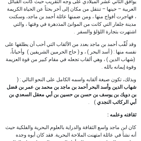
يوافق الثاني عشر الميلادي على وجه التقريب حيث كانت القبائل
العربية – حينها – تنتقل من مكان إلى آخر بحثاً عن الحياة الكريمة
، فهاجرت أفواج منها ، ومن ضمنها عائلة أحمد بن ماجد، وسكنت
مدينة جلفار التي كانت من الموانئ المذدهرة في وقتها ، والتي
اشتهرت بتجارة اللؤلؤ والسفر
.
وقد لُقِّب أحمد بن ماجد بعدد من الألقاب التي أحب أن يطلقها على
نفسه منها : ( أسد البحر ) ، و ( حاج الحرمين الشريفين ) وأحياناً،
(شهاب الدين ) ، وهي ألقاب تجعله في مقام كبير من قوة العزيمة
وقوة إيمانه بالله .
وبذلك، تكون صيغة ألقابه واسمه الكامل على النحو التالي : (
شهاب الدين وأسد البحر أحمد بن ماجد بن محمد بن عمر بن فضل
بن دويك بن يوسف بن حسن بن حسين بن أبي معقل السعدي بن
أبي الركائب النجدي
)
.
ثقافته وعلمه :
كان ابن ماجد واسع الثقافة والدراية بالعلوم البحرية والفلكية حيث
أنه نشأ في عائلة امتهنت الملاحة البحرية. فقد كان أبوه وجده