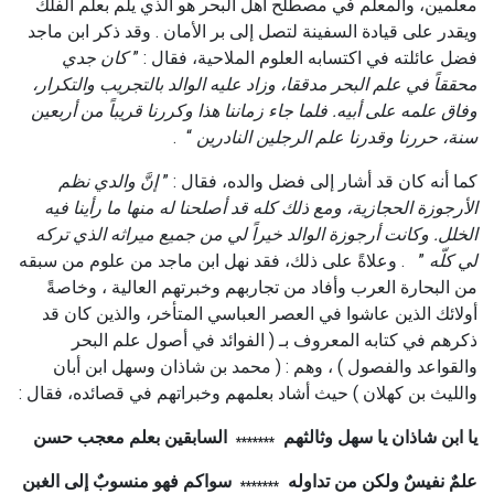
معلمين، والمعلم في مصطلح أهل البحر هو الذي يلم بعلم الفلك
ويقدر على قيادة السفينة لتصل إلى بر الأمان . وقد ذكر ابن ماجد
فضل عائلته في اكتسابه العلوم الملاحية، فقال : ”
كان جدي
محققاً في علم البحر مدققا، وزاد عليه الوالد بالتجريب والتكرار،
وفاق علمه على أبيه. فلما جاء زماننا هذا وكررنا قريباً من أربعين
سنة، حررنا وقدرنا علم الرجلين النادرين
“
.
كما أنه كان قد أشار إلى فضل والده، فقال : ”
إنَّ والدي نظم
الأرجوزة الحجازية، ومع ذلك كله قد أصلحنا له منها ما رأينا فيه
الخلل. وكانت أرجوزة الوالد خيراً لي من جميع ميراثه الذي تركه
لي كلّه
” . وعلاةً على ذلك، فقد نهل ابن ماجد من علوم من سبقه
من البحارة العرب وأفاد من تجاربهم وخبرتهم العالية ، وخاصةً
أولائك الذين عاشوا في العصر العباسي المتأخر، والذين كان قد
ذكرهم في كتابه المعروف بـ ( الفوائد في أصول علم البحر
والقواعد والفصول ) ، وهم : ( محمد بن شاذان وسهل ابن أبان
والليث بن كهلان ) حيث أشاد بعلمهم وخبراتهم في قصائده، فقال :
يا ابن شاذان يا سهل وثالثهم
السابقين بعلم معجب حسن
*******
علمٌ نفيسٌ ولكن من تداوله
سواكم فهو منسوبٌ إلى الغبن
*******