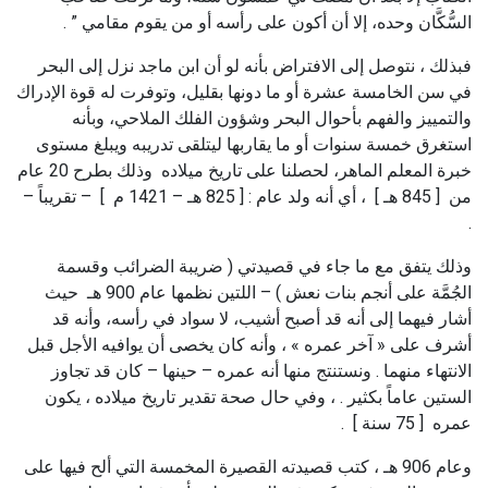
السُّكَّان وحده، إلا أن أكون على رأسه أو من يقوم مقامي ” .
فبذلك ، نتوصل إلى الافتراض بأنه لو أن ابن ماجد نزل إلى البحر
في سن الخامسة عشرة أو ما دونها بقليل، وتوفرت له قوة الإدراك
والتمييز والفهم بأحوال البحر وشؤون الفلك الملاحي، وبأنه
استغرق خمسة سنوات أو ما يقاربها ليتلقى تدريبه ويبلغ مستوى
خبرة المعلم الماهر، لحصلنا على تاريخ ميلاده وذلك بطرح 20 عام
من [ 845 هـ ] ، أي أنه ولد عام : [ 825 هـ – 1421 م ] – تقريباً –
.
وذلك يتفق مع ما جاء في قصيدتي ( ضريبة الضرائب وقسمة
الجُمَّة على أنجم بنات نعش ) – اللتين نظمها عام 900 هـ حيث
أشار فيهما إلى أنه قد أصبح أشيب، لا سواد في رأسه، وأنه قد
أشرف على « آخر عمره » ، وأنه كان يخصى أن يوافيه الأجل قبل
الانتهاء منهما . ونستنتج منها أنه عمره – حينها – كان قد تجاوز
الستين عاماً بكثير . ، وفي حال صحة تقدير تاريخ ميلاده ، يكون
عمره [ 75 سنة ] .
وعام 906 هـ ، كتب قصيدته القصيرة المخمسة التي ألح فيها على