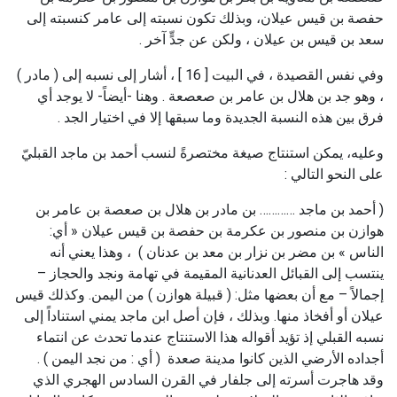
حفصة بن قيس عيلان، وبذلك تكون نسبته إلى عامر كنسبته إلى
سعد بن قيس بن عيلان ، ولكن عن جدٍّ آخر .
وفي نفس القصيدة ، في البيت [ 16 ] ، أشار إلى نسبه إلى ( مادر )
، وهو جد بن هلال بن عامر بن صعصعة . وهنا -أيضاً- لا يوجد أي
فرق بين هذه النسبة الجديدة وما سبقها إلا في اختيار الجد .
وعليه، يمكن استنتاج صيغة مختصرةً لنسب أحمد بن ماجد القبليّ
على النحو التالي :
( أحمد بن ماجد ………… بن مادر بن هلال بن صعصة بن عامر بن
هوازن بن منصور بن عكرمة بن حفصة بن قيس عيلان « أي:
الناس » بن مضر بن نزار بن معد بن عدنان ) ، وهذا يعني أنه
ينتسب إلى القبائل العدنانية المقيمة في تهامة ونجد والحجاز –
إجمالاً – مع أن بعضها مثل: ( قبيلة هوازن ) من اليمن. وكذلك قيس
عيلان أو أفخاذ منها. وبذلك ، فإن أصل ابن ماجد يمني استناداً إلى
نسبه القبلي إذ تؤيد أقواله هذا الاستنتاج عندما تحدث عن انتماء
أجداده الأرضي الذين كانوا مدينة صعدة ( أي : من نجد اليمن ) .
وقد هاجرت أسرته إلى جلفار في القرن السادس الهجري الذي