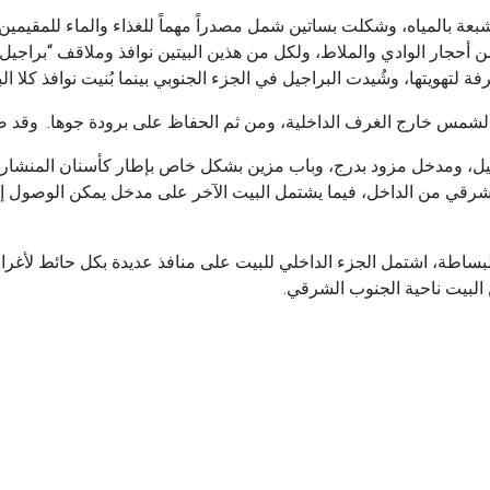
ة بالمياه، وشكلت بساتين شمل مصدراً مهماً للغذاء والماء للمقيمين 
 أحجار الوادي والملاط، ولكل من هذين البيتين نوافذ وملاقف “براجيل”،
فة لتهويتها، وشُيدت البراجيل في الجزء الجنوبي بينما بُنيت نوافذ كلا ال
ة الشمس خارج الغرف الداخلية، ومن ثم الحفاظ على برودة جوها. وقد
 مستطيل، ومدخل مزود بدرج، وباب مزين بشكل خاص بإطار كأسنان المن
قي من الداخل، فيما يشتمل البيت الآخر على مدخل يمكن الوصول إليه
بساطة، اشتمل الجزء الداخلي للبيت على منافذ عديدة بكل حائط لأغرا
البيت ناحية الجنوب الشرقي.