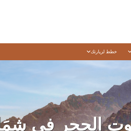
خطط لزيارتك
وت الحجر في شِمَ